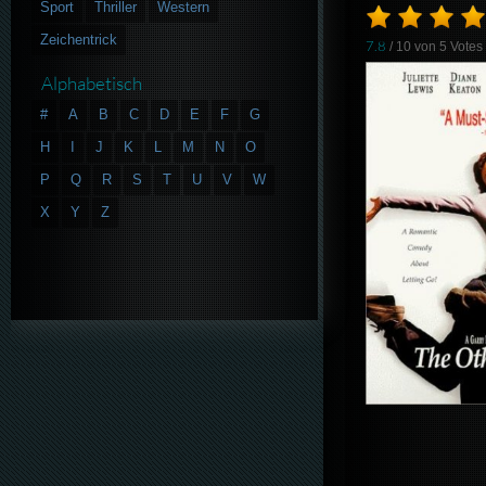
Sport
Thriller
Western
Zeichentrick
7.8
/ 10 von
5
Votes
Alphabetisch
#
A
B
C
D
E
F
G
H
I
J
K
L
M
N
O
P
Q
R
S
T
U
V
W
X
Y
Z