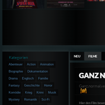
NEU
FILME
Kategorien
Abenteuer
Action
Animation
Biographie
Dokumentation
GANZ N
Drama
Englisch
Familie
Ganz.normal.
Fantasy
Geschichte
Horror
Komödie
Krieg
Krimi
Musik
Mystery
Romantik
Sci-Fi
Hier den Film bewe