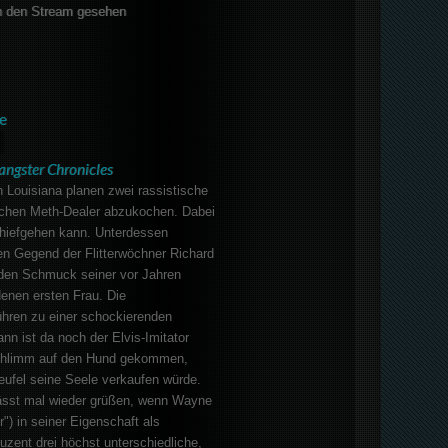
 den Stream gesehen
e
angster Chronicles
 Louisiana planen zwei rassistische
ichen Meth-Dealer abzukochen. Dabei
chiefgehen kann. Unterdessen
en Gegend der Flitterwöchner Richard
 den Schmuck seiner vor Jahren
enen ersten Frau. Die
hren zu einer schockierenden
n ist da noch der Elvis-Imitator
schlimm auf den Hund gekommen,
eufel seine Seele verkaufen würde.
lässt mal wieder grüßen, wenn Wayne
") in seiner Eigenschaft als
zent drei höchst unterschiedliche,