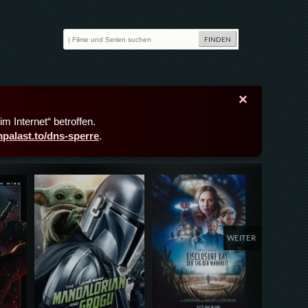
×
m Internet“ betroffen.
lmpalast.to/dns-sperre
.
Details,Play
Details,Play
Deta
WEITER