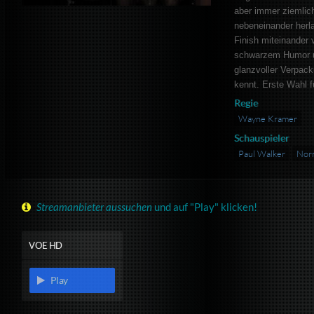
aber immer ziemlich
nebeneinander herla
Finish miteinander 
schwarzem Humor un
glanzvoller Verpack
kennt. Erste Wahl f
Regie
Wayne Kramer
Schauspieler
Paul Walker
Nor
Streamanbieter aussuchen
und auf "Play" klicken!
VOE HD
Play