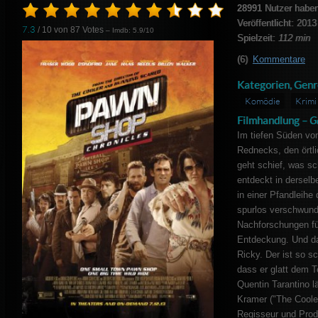
28991
Nutzer haben
Veröffentlicht: 2013
7.3
/ 10 von
87
Votes
– Imdb: 5.9/10
Spielzeit:
112 min
(6)
Kommentare
Kategorien, Genr
Komödie
Krimi
Filmhandlung –
G
Im tiefen Süden von
Rednecks, den örtl
geht schief, was s
entdeckt in derselb
in einer Pfandleihe
spurlos verschwund
Nachforschungen fü
Entdeckung. Und dan
Ricky. Der ist so 
dass er glatt dem T
Quentin Tarantino 
Kramer ("The Cooler
Regisseur und Produ