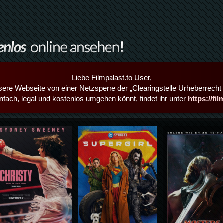
Liebe Filmpalast.to User,
sere Webseite von einer Netzsperre der „Clearingstelle Urheberrecht i
infach, legal und kostenlos umgehen könnt, findet ihr unter
https://fi
Details,Play
Details,Play
Details,Play