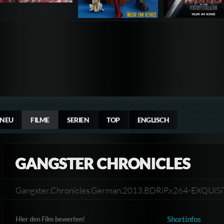
NEU
FILME
SERIEN
TOP
ENGLISCH
GANGSTER CHRONICLES
Gangster.Chronicles.German.2013.BDRiP.x264-EXQUiS
Shortinfos
Hier den Film bewerten!