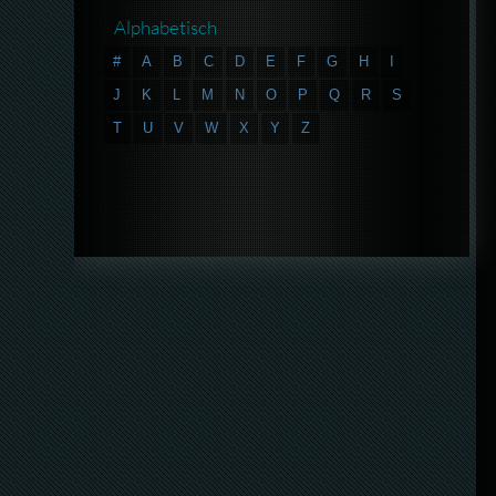
Alphabetisch
#
A
B
C
D
E
F
G
H
I
J
K
L
M
N
O
P
Q
R
S
T
U
V
W
X
Y
Z