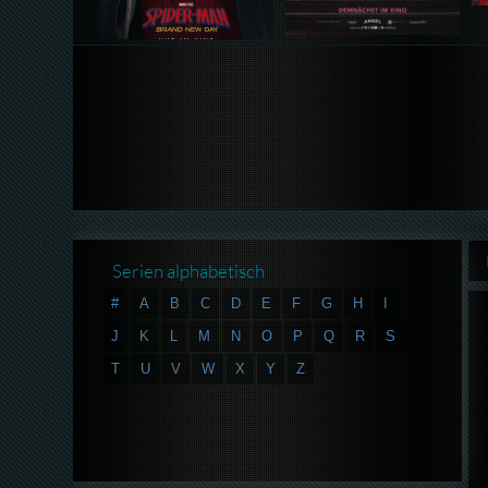
Serien alphabetisch
#
A
B
C
D
E
F
G
H
I
J
K
L
M
N
O
P
Q
R
S
T
U
V
W
X
Y
Z