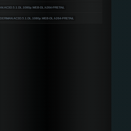
AN.AC3D.5.1.DL.1080p.WEB-DL.h264-PRETAiL
.GERMAN.AC3D.5.1.DL.1080p.WEB-DL.h264-PRETAiL