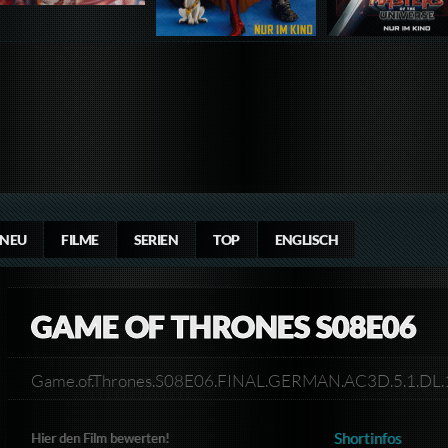
NEU
FILME
SERIEN
TOP
ENGLISCH
GAME OF THRONES S08E06
Game.of.Thrones.S08E06.FINAL.GERMAN.AC3D.5.1.D
Shortinfos
Hier den Film bewerten!