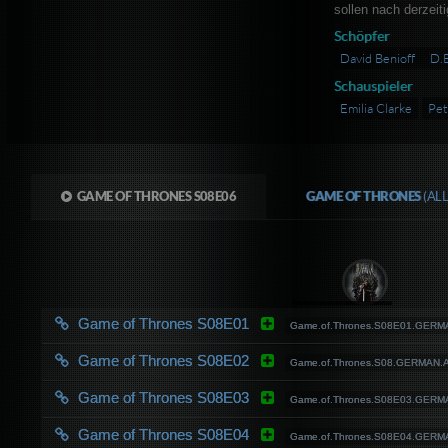
sollen nach derzei
Schöpfer
David Benioff
D.
Schauspieler
Emilia Clarke
Pet
GAME OF THRONES S08E06
GAME OF THRONES
(AL
Game of Thrones S08E01
Game.of.Thrones.S08E01.GER
Game of Thrones S08E02
Game.of.Thrones.S08.GERMAN.A
Game of Thrones S08E03
Game.of.Thrones.S08E03.GERM
Game of Thrones S08E04
Game.of.Thrones.S08E04.GERM