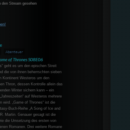
 den Stream gesehen
ben!
e
Abenteuer
ame of Thrones S08E06
s“ geht es um den epischen Streit
nd die von ihnen beherrschten sieben
m Kontinent Westeros um den
n Thron, dessen Kontrolle allein das
nden Winter sichern kann – ein
e „Jahreszeiten“ auf Westeros mehrere
 wird. „Game of Thrones“ ist die
asy-Buch-Reihe „A Song of Ice and
R. Martin. Genauer gesagt ist die
erie die Umsetzung des ersten von
enenen Romanen. Drei weitere Romane