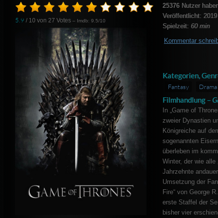
25376
Nutzer haben
Veröffentlicht: 2019
5.9
/ 10 von
27
Votes
– Imdb: 9.5/10
Spielzeit:
60 min
Kommentar schrei
Kategorien, Genr
Fantasy
Drama
Filmhandlung –
G
In „Game of Throne
zweier Dynastien u
Königreiche auf de
sogenannten Eiserne
überleben im komme
Winter, der wie all
Jahrzehnte andauern
Umsetzung der Fant
Fire“ von George R.
erste Staffel der S
bisher vier erschi