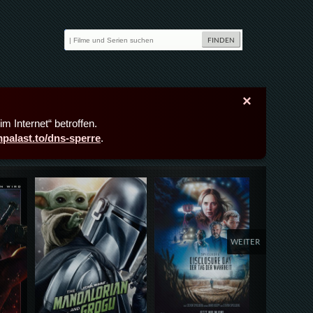
×
m Internet“ betroffen.
lmpalast.to/dns-sperre
.
Details,Play
Details,Play
Deta
WEITER