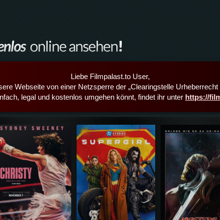
Liebe Filmpalast.to User,
sere Webseite von einer Netzsperre der „Clearingstelle Urheberrecht i
infach, legal und kostenlos umgehen könnt, findet ihr unter
https://fi
Details,Play
Details,Play
Details,Play