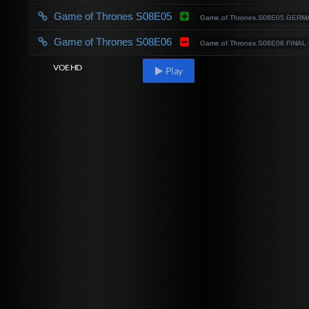
Game of Thrones S08E05
Game.of.Thrones.S08E05.GERM
Game of Thrones S08E06
Game.of.Thrones.S08E06.FINAL
VOE HD
Play