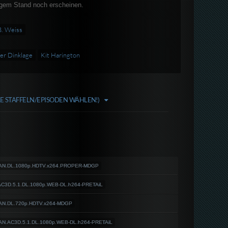
tigem Stand noch erscheinen.
B. Weiss
er Dinklage
Kit Harington
LE STAFFELN/EPISODEN WÄHLEN!)
MAN.DL.1080p.HDTV.x264.PROPER-MDGP
C3D.5.1.DL.1080p.WEB-DL.h264-PRETAiL
AN.DL.720p.HDTV.x264-MDGP
AN.AC3D.5.1.DL.1080p.WEB-DL.h264-PRETAiL