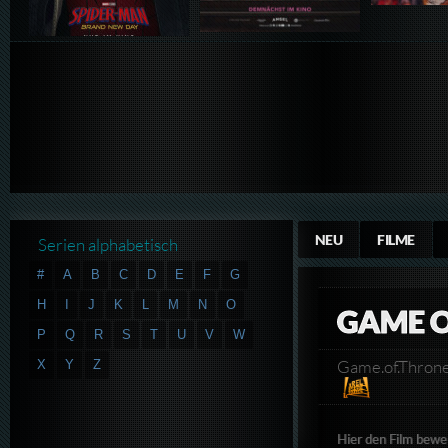
NEU
FILME
Serien alphabetisch
#
A
B
C
D
E
F
G
H
I
J
K
L
M
N
O
GAME O
P
Q
R
S
T
U
V
W
Game.of.Thro
X
Y
Z
Hier den Film bewe