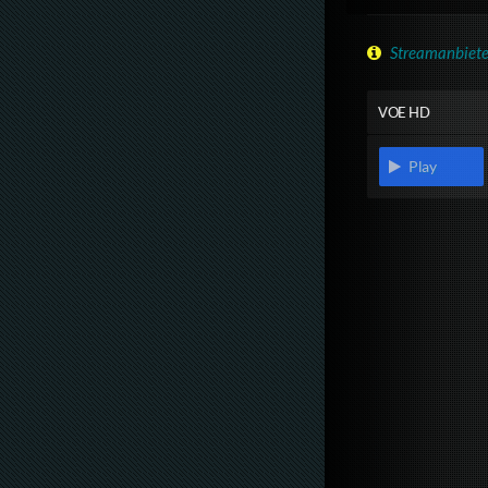
Streamanbiete
VOE HD
Play