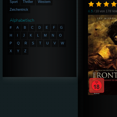
Sport
Thriller
Western
Zeichentrick
6.5
/ 10 von
178
Vot
Alphabetisch
#
A
B
C
D
E
F
G
H
I
J
K
L
M
N
O
P
Q
R
S
T
U
V
W
X
Y
Z