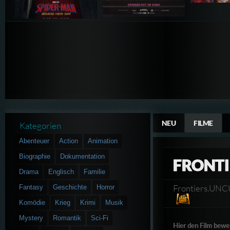
NEU
FILME
Kategorien
Abenteuer
Action
Animation
Biographie
Dokumentation
FRONTI
Drama
Englisch
Familie
Frontiers.UN
Fantasy
Geschichte
Horror
Komödie
Krieg
Krimi
Musik
Mystery
Romantik
Sci-Fi
Hier den Film bewe