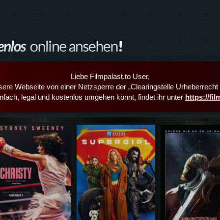
Liebe Filmpalast.to User,
sere Webseite von einer Netzsperre der „Clearingstelle Urheberrecht i
infach, legal und kostenlos umgehen könnt, findet ihr unter
https://fi
Details,Play
Details,Play
Details,Play