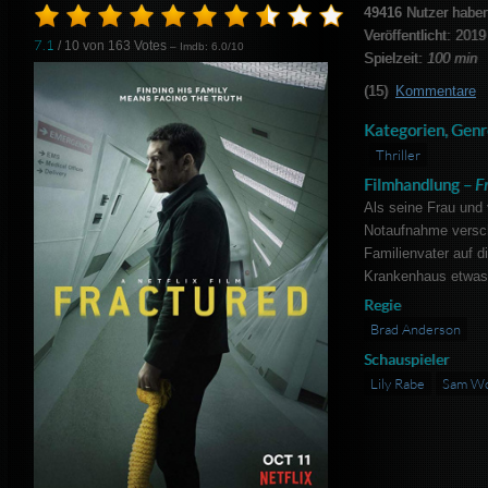
49416
Nutzer haben
Veröffentlicht: 2019
7.1
/ 10 von
163
Votes
– Imdb: 6.0/10
Spielzeit:
100 min
(15)
Kommentare
Kategorien, Genr
Thriller
Filmhandlung –
F
Als seine Frau und 
Notaufnahme versch
Familienvater auf d
Krankenhaus etwas 
Regie
Brad Anderson
Schauspieler
Lily Rabe
Sam Wo