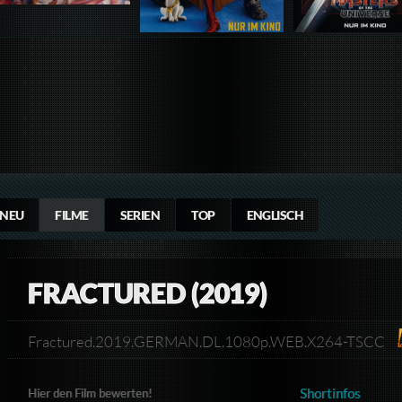
NEU
FILME
SERIEN
TOP
ENGLISCH
FRACTURED (2019)
Fractured.2019.GERMAN.DL.1080p.WEB.X264-TSCC
Shortinfos
Hier den Film bewerten!