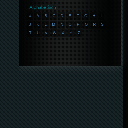
Alphabetisch
#
A
B
C
D
E
F
G
H
I
J
K
L
M
N
O
P
Q
R
S
T
U
V
W
X
Y
Z