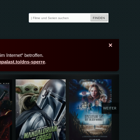
×
m Internet“ betroffen.
lmpalast.to/dns-sperre
.
Details,Play
Details,Play
Deta
WEITER