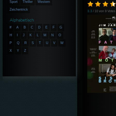
Sport
Thriller
Western
Zeichentrick
3.3
/ 10 von
9
Votes
Alphabetisch
#
A
B
C
D
E
F
G
H
I
J
K
L
M
N
O
P
Q
R
S
T
U
V
W
X
Y
Z