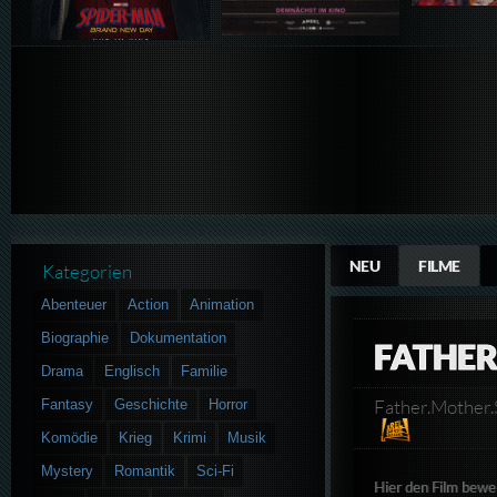
NEU
FILME
Kategorien
Abenteuer
Action
Animation
Biographie
Dokumentation
FATHER
Drama
Englisch
Familie
Father.Mother
Fantasy
Geschichte
Horror
Komödie
Krieg
Krimi
Musik
Mystery
Romantik
Sci-Fi
Hier den Film bewe