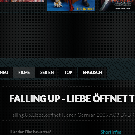
NEU
FILME
SERIEN
TOP
ENGLISCH
FALLING UP - LIEBE ÖFFNET 
Falling.Up.Liebe.oeffnet.Tueren.German.2009.AC3.DVD
Shortinfos
Hier den Film bewerten!