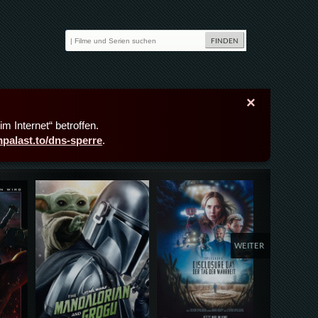
×
m Internet“ betroffen.
lmpalast.to/dns-sperre
.
Details,Play
Details,Play
Deta
WEITER