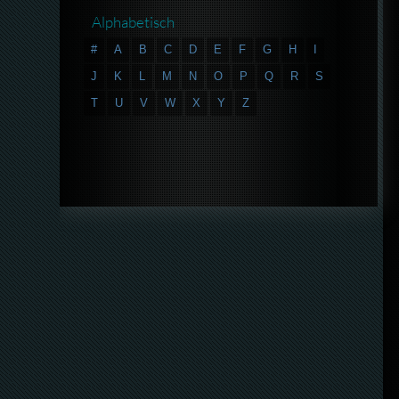
Alphabetisch
#
A
B
C
D
E
F
G
H
I
J
K
L
M
N
O
P
Q
R
S
T
U
V
W
X
Y
Z