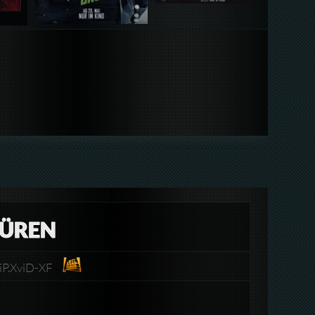
TÜREN
RiP.XviD-XF