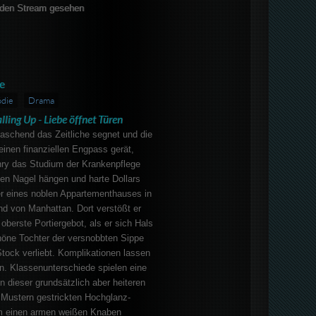
den Stream gesehen
e
die
Drama
lling Up - Liebe öffnet Türen
raschend das Zeitliche segnet und die
 einen finanziellen Engpass gerät,
ry das Studium der Krankenpflege
en Nagel hängen und harte Dollars
er eines noblen Appartementhauses in
nd von Manhattan. Dort verstößt er
oberste Portiergebot, als er sich Hals
höne Tochter der versnobbten Sippe
tock verliebt. Komplikationen lassen
en. Klassenunterschiede spielen eine
in dieser grundsätzlich aber heiteren
 Mustern gestrickten Hochglanz-
m einen armen weißen Knaben