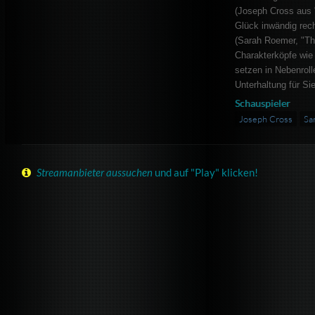
(Joseph Cross aus 
Glück inwändig rec
(Sarah Roemer, "Th
Charakterköpfe wie
setzen in Nebenrol
Unterhaltung für Si
Schauspieler
Joseph Cross
Sa
Streamanbieter aussuchen
und auf "Play" klicken!