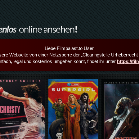
Liebe Filmpalast.to User,
sere Webseite von einer Netzsperre der „Clearingstelle Urheberrecht i
infach, legal und kostenlos umgehen könnt, findet ihr unter
https://fi
Details,Play
Details,Play
Details,Play