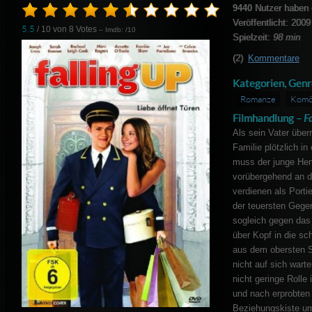
9440
Nutzer haben 
Veröffentlicht: 2009
5.5
/ 10 von
8
Votes
– Imdb: /10
Spielzeit:
98 min
(2)
Kommentare
Kategorien, Genr
Romanze
Komö
Filmhandlung –
Fa
Als sein Vater über
Familie plötzlich in
muss der junge Hen
vorübergehend an d
verdienen als Porti
der teuersten Gege
sogleich gegen das 
über Kopf in die sc
aus dem obersten S
nicht auf sich wart
nicht geringe Rolle 
und nach erprobten
Beziehungskiste u