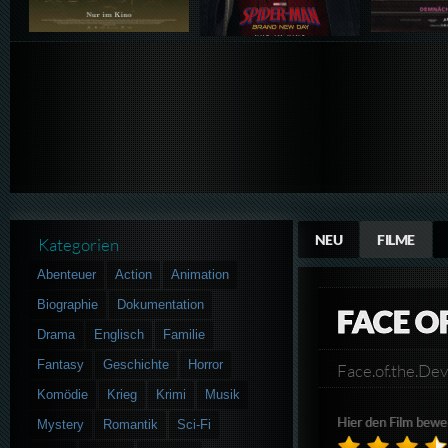
NEU
FILME
Kategorien
Abenteuer
Action
Animation
Biographie
Dokumentation
FACE O
Drama
Englisch
Familie
Fantasy
Geschichte
Horror
Face.of.the.
Komödie
Krieg
Krimi
Musik
Hier den Film bewe
Mystery
Romantik
Sci-Fi