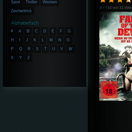
Sport
Thriller
Western
3.7
/ 10 von
31
Vote
Zeichentrick
Alphabetisch
#
A
B
C
D
E
F
G
H
I
J
K
L
M
N
O
P
Q
R
S
T
U
V
W
X
Y
Z