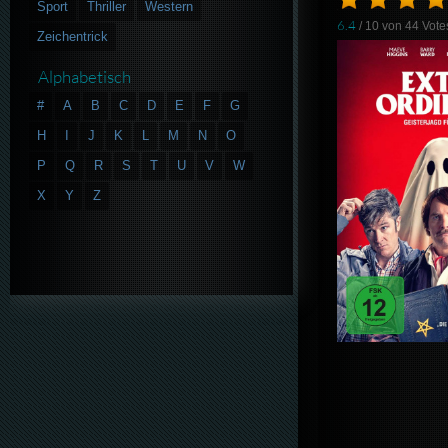
Sport
Thriller
Western
6.4
/ 10 von
44
Vote
Zeichentrick
Alphabetisch
#
A
B
C
D
E
F
G
H
I
J
K
L
M
N
O
P
Q
R
S
T
U
V
W
X
Y
Z