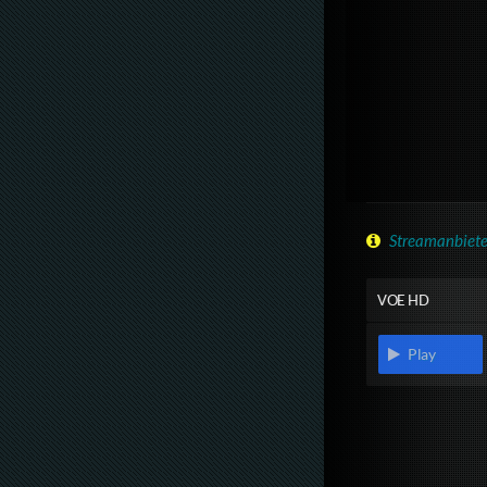
Streamanbiete
VOE HD
Play