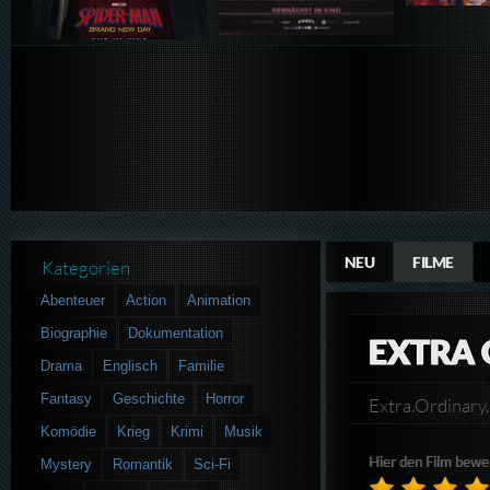
NEU
FILME
Kategorien
Abenteuer
Action
Animation
Biographie
Dokumentation
EXTRA
Drama
Englisch
Familie
Fantasy
Geschichte
Horror
Extra.Ordinar
Komödie
Krieg
Krimi
Musik
Hier den Film bewe
Mystery
Romantik
Sci-Fi