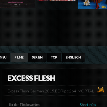
NEU
FILME
SERIEN
TOP
ENGLISCH
EXCESS FLESH
Excess.Flesh.German.2015.BDRip.x264-MORTAL
Shortinfos
Hier den Film bewerten!