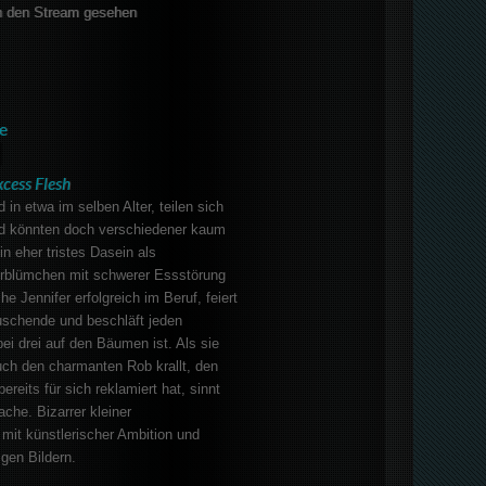
 den Stream gesehen
e
xcess Flesh
d in etwa im selben Alter, teilen sich
d könnten doch verschiedener kaum
in eher tristes Dasein als
rblümchen mit schwerer Essstörung
che Jennifer erfolgreich im Beruf, feiert
schende und beschläft jeden
bei drei auf den Bäumen ist. Als sie
uch den charmanten Rob krallt, den
ereits für sich reklamiert hat, sinnt
ache. Bizarrer kleiner
r mit künstlerischer Ambition und
gen Bildern.