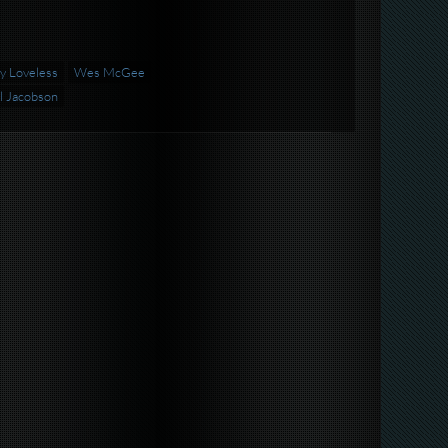
y Loveless
Wes McGee
ll Jacobson