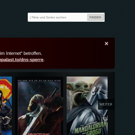
×
m Internet“ betroffen.
lmpalast.to/dns-sperre
.
Details,Play
Details,Play
Deta
WEITER