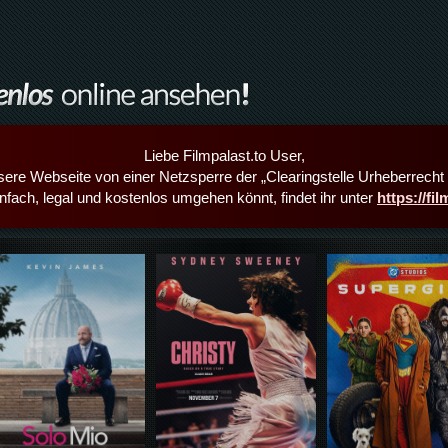
Liebe Filmpalast.to User,
sere Webseite von einer Netzsperre der „Clearingstelle Urheberrecht i
infach, legal und kostenlos umgehen könnt, findet ihr unter
https://fi
Details,Play
Details,Play
Details,Play