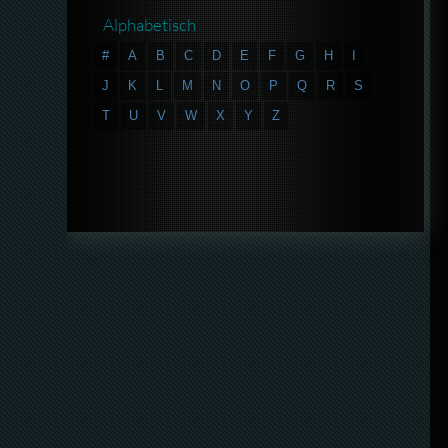
Alphabetisch
#
A
B
C
D
E
F
G
H
I
J
K
L
M
N
O
P
Q
R
S
T
U
V
W
X
Y
Z