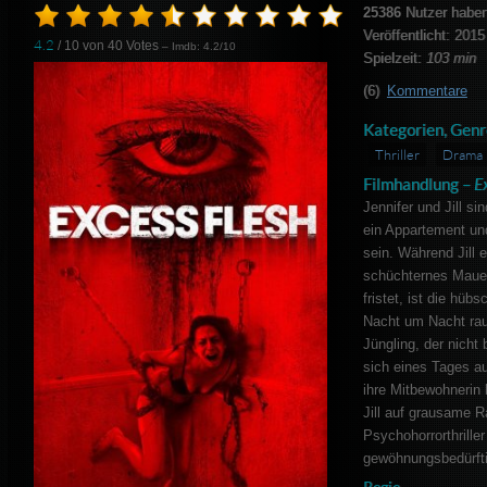
25386
Nutzer haben
Veröffentlicht: 2015
4.2
/ 10 von
40
Votes
– Imdb: 4.2/10
Spielzeit:
103 min
(6)
Kommentare
Kategorien, Genr
Thriller
Drama
Filmhandlung –
E
Jennifer und Jill sin
ein Appartement un
sein. Während Jill e
schüchternes Maue
fristet, ist die hübs
Nacht um Nacht rau
Jüngling, der nicht 
sich eines Tages a
ihre Mitbewohnerin b
Jill auf grausame R
Psychohorrorthrille
gewöhnungsbedürfti
Regie