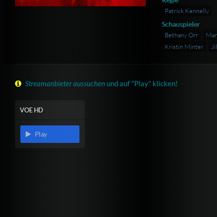
Patrick Kennelly
Schauspieler
Bethany Orr
Mar
Kristin Minter
Ji
Streamanbieter aussuchen
und auf "Play" klicken!
VOE HD
Play