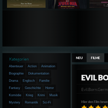
NEU
FILME
Kategorien
Abenteuer
Action
Animation
Biographie
Dokumentation
EVIL B
Drama
Englisch
Familie
Fantasy
Geschichte
Horror
Evil.Born.Ge
Komödie
Krieg
Krimi
Musik
Hier den Film bewe
Mystery
Romantik
Sci-Fi