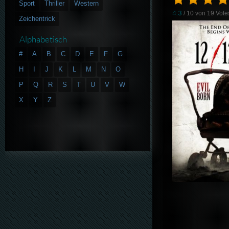
Sport
Thriller
Western
4.3
/ 10 von
19
Vote
Zeichentrick
Alphabetisch
#
A
B
C
D
E
F
G
H
I
J
K
L
M
N
O
P
Q
R
S
T
U
V
W
X
Y
Z