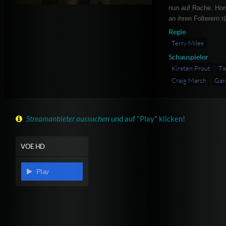
nun auf Rache. Hor
an ihren Folterern r
Regie
Terry Miles
Schauspieler
Kirsten Prout
Ti
Craig March
Garr
Streamanbieter aussuchen
und auf "Play" klicken!
VOE HD
Play