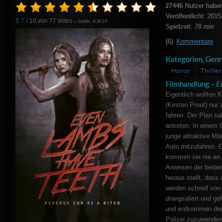
27446
Nutzer haben
Veröffentlicht: 2015
5.7
/ 10 von
77
Votes
– Imdb: 4.9/10
Spielzeit:
78 min
(6)
Kommentare
Kategorien, Genr
Horror
Thriller
Filmhandlung –
E
Eigentlich wollten 
(Kirsten Prout) nur
fahren. Der Plan sa
antreten. In einem C
junge attraktive Mä
Auto mitzufahren. 
kommen sie nie an.
Anwesen der beiden
heraus stellt, dass
werden schnell vo
drangsaliert und ge
und entkommen der T
Polizei zuzuwenden