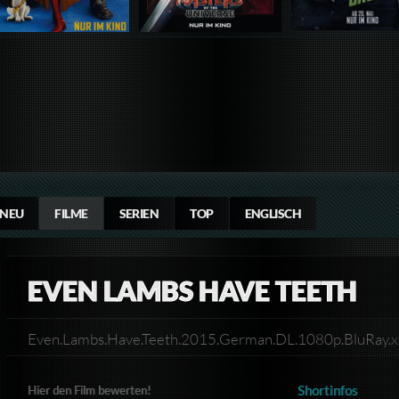
NEU
FILME
SERIEN
TOP
ENGLISCH
EVEN LAMBS HAVE TEETH
Even.Lambs.Have.Teeth.2015.German.DL.1080p.BluRa
Shortinfos
Hier den Film bewerten!