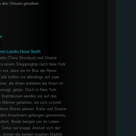
 den Stream gesehen
e
ven Lambs Have Teeth
Katie (Tiera Skovbye) und Sloane
 zu einem Shoppingtrip nach New York
h vor, dass sie im Bus die Reise
afé treffen sie allerdings auf zwei
nner, die ihnen anbieten bei ihnen im
Gesagt, getan. Doch in New York
 Stattdessen werden sie auf das
 Männer gefahren, wo sich schnell
 diese Böses planen. Katie und Sloane
n den Anwohnern gefangen genommen,
foltert. Beide bangen um ihr Leben
ortur nur knapp. Anstatt sich der
, sinnen die beiden toughen Mädels