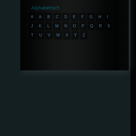
Alphabetisch
#
A
B
C
D
E
F
G
H
I
J
K
L
M
N
O
P
Q
R
S
T
U
V
W
X
Y
Z