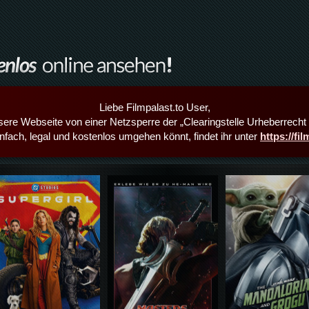
Liebe Filmpalast.to User,
sere Webseite von einer Netzsperre der „Clearingstelle Urheberrecht i
infach, legal und kostenlos umgehen könnt, findet ihr unter
https://fi
Details,Play
Details,Play
Details,Play