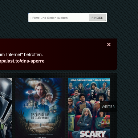
×
m Internet“ betroffen.
lmpalast.to/dns-sperre
.
Details,Play
Details,Play
Deta
WEITER