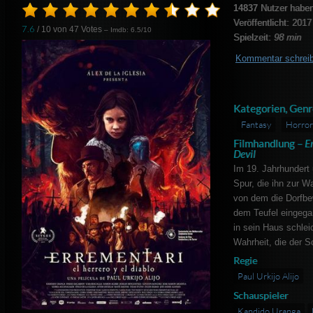
14837
Nutzer haben
Veröffentlicht: 2017
7.6
/ 10 von
47
Votes
– Imdb: 6.5/10
Spielzeit:
98 min
Kommentar schrei
Kategorien, Genr
Fantasy
Horror
Filmhandlung –
E
Devil
Im 19. Jahrhundert 
Spur, die ihn zur W
von dem die Dorfbe
dem Teufel eingega
in sein Haus schleic
Wahrheit, die der S
Regie
Paul Urkijo Alijo
Schauspieler
Kandido Uranga