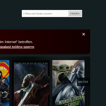
×
m Internet“ betroffen.
lmpalast.to/dns-sperre
.
Details,Play
Details,Play
Deta
WEITER