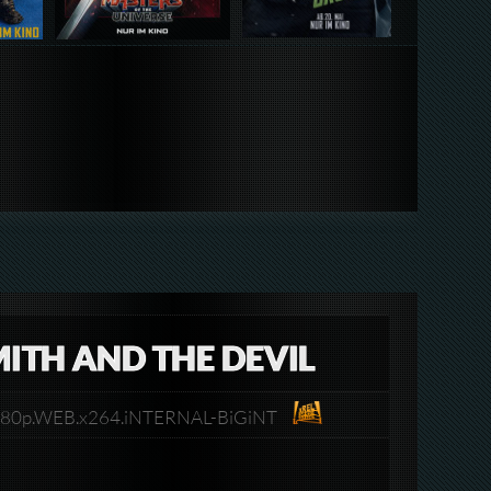
ITH AND THE DEVIL
n.1080p.WEB.x264.iNTERNAL-BiGiNT