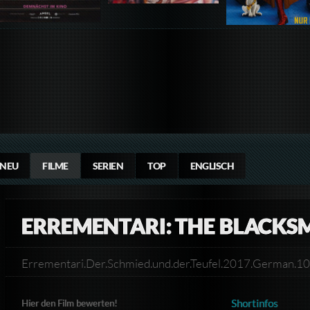
NEU
FILME
SERIEN
TOP
ENGLISCH
ERREMENTARI: THE BLACKSM
Errementari.Der.Schmied.und.der.Teufel.2017.Germa
Shortinfos
Hier den Film bewerten!