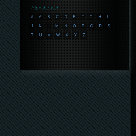
Alphabetisch
#
A
B
C
D
E
F
G
H
I
J
K
L
M
N
O
P
Q
R
S
T
U
V
W
X
Y
Z