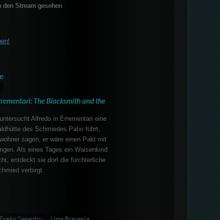
 den Stream gesehen
ben!
e
rrementari: The Blacksmith and the
untersucht Alfredo in Errementari eine
aldhütte des Schmiedes Patxi führt,
wohner sagen, er wäre einen Pakt mit
ngen. Als eines Tages ein Waisenkind
ht, entdeckt sie dort die fürchterliche
chmied verbirgt.
Eneko Sagardoy
Uma Bracaglia