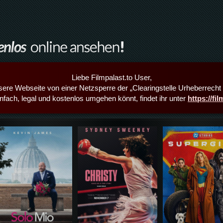
Liebe Filmpalast.to User,
sere Webseite von einer Netzsperre der „Clearingstelle Urheberrecht i
infach, legal und kostenlos umgehen könnt, findet ihr unter
https://fi
Details,Play
Details,Play
Details,Play