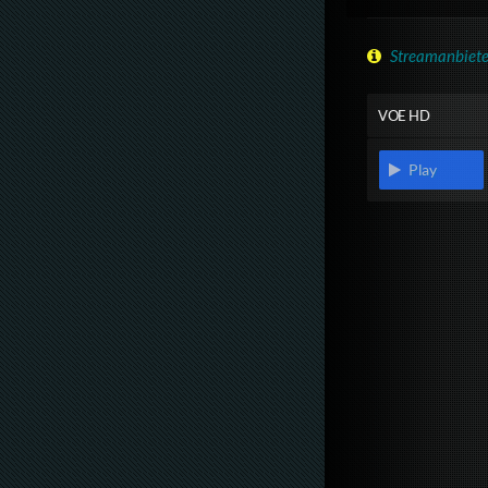
Streamanbiete
VOE HD
Play