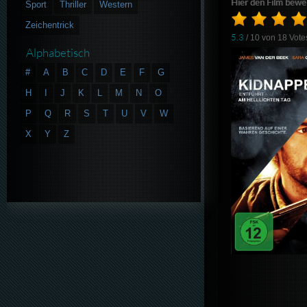
Hier den Film bewe
Sport
Thriller
Western
Zeichentrick
5.3
/ 10 von
18
Vote
Alphabetisch
#
A
B
C
D
E
F
G
H
I
J
K
L
M
N
O
P
Q
R
S
T
U
V
W
X
Y
Z