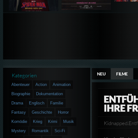
NEU
FILME
Kategorien
Abenteuer
Action
Animation
Biographie
Dokumentation
ENTFÜH
Drama
Englisch
Familie
IHRE F
Fantasy
Geschichte
Horror
Komödie
Krieg
Krimi
Musik
Kidnapped.Ent
Mystery
Romantik
Sci-Fi