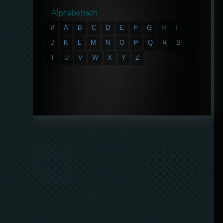
Alphabetisch
#
A
B
C
D
E
F
G
H
I
J
K
L
M
N
O
P
Q
R
S
T
U
V
W
X
Y
Z