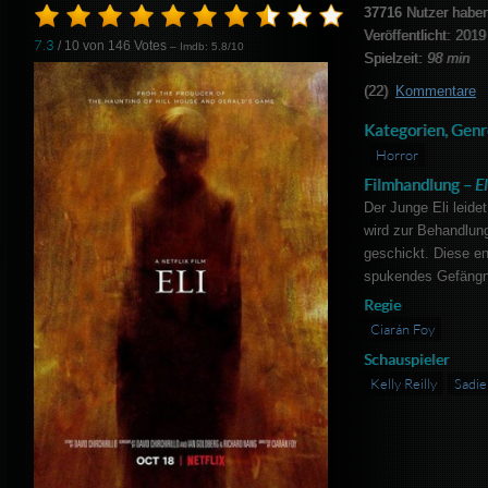
37716
Nutzer haben
Veröffentlicht: 2019
7.3
/ 10 von
146
Votes
– Imdb: 5.8/10
Spielzeit:
98 min
(22)
Kommentare
Kategorien, Genr
Horror
Filmhandlung –
El
Der Junge Eli leide
wird zur Behandlung
geschickt. Diese en
spukendes Gefängni
Regie
Ciarán Foy
Schauspieler
Kelly Reilly
Sadie