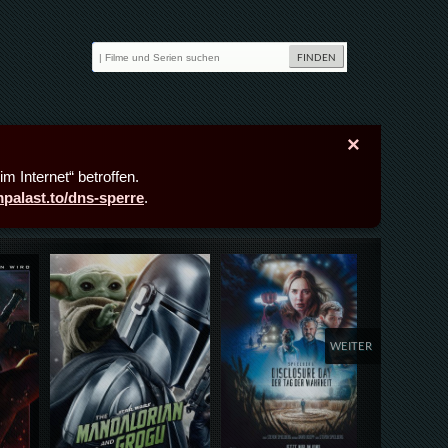
×
m Internet“ betroffen.
lmpalast.to/dns-sperre
.
Details,Play
Details,Play
Deta
WEITER