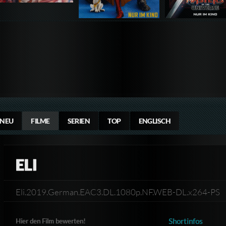
NEU
FILME
SERIEN
TOP
ENGLISCH
ELI
Eli.2019.German.EAC3.DL.1080p.NF.WEB-DL.x264-PS
Shortinfos
Hier den Film bewerten!