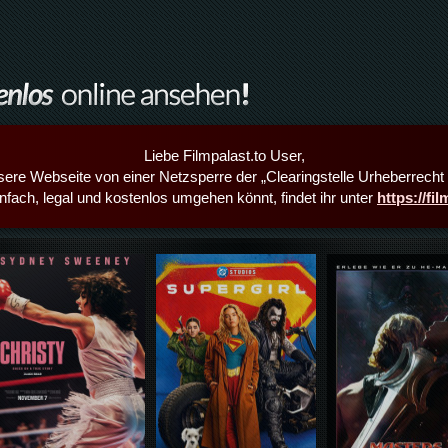
Liebe Filmpalast.to User,
sere Webseite von einer Netzsperre der „Clearingstelle Urheberrecht i
infach, legal und kostenlos umgehen könnt, findet ihr unter
https://fi
Details,Play
Details,Play
Details,Play