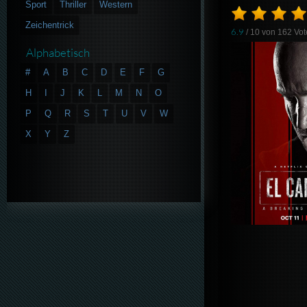
Sport
Thriller
Western
Zeichentrick
6.9
/ 10 von
162
Vot
Alphabetisch
#
A
B
C
D
E
F
G
H
I
J
K
L
M
N
O
P
Q
R
S
T
U
V
W
X
Y
Z