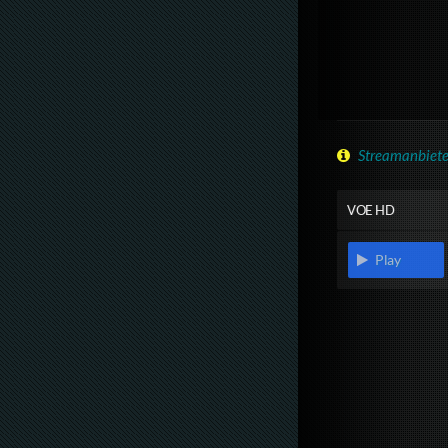
Streamanbiete
VOE HD
Play