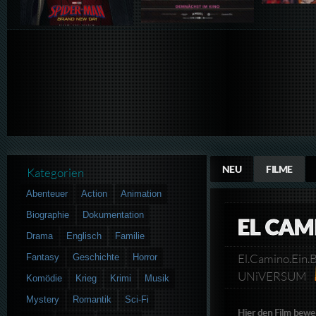
NEU
FILME
Kategorien
Abenteuer
Action
Animation
Biographie
Dokumentation
EL CAM
Drama
Englisch
Familie
El.Camino.Ein
Fantasy
Geschichte
Horror
UNiVERSUM
Komödie
Krieg
Krimi
Musik
Mystery
Romantik
Sci-Fi
Hier den Film bewe