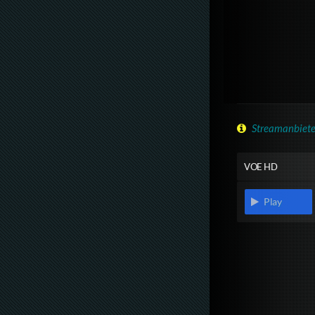
Streamanbiete
VOE HD
Play