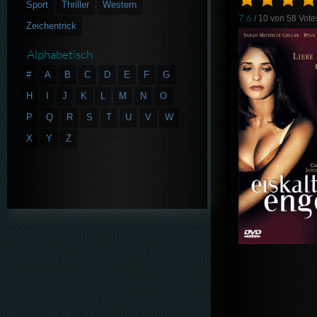
Sport
Thriller
Western
7.6
/ 10 von
58
Vote
Zeichentrick
Alphabetisch
#
A
B
C
D
E
F
G
H
I
J
K
L
M
N
O
P
Q
R
S
T
U
V
W
X
Y
Z