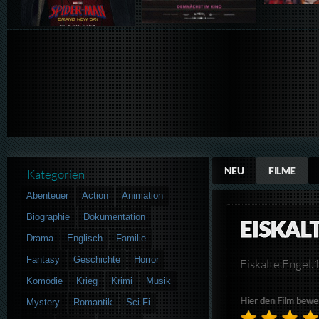
NEU
FILME
Kategorien
Abenteuer
Action
Animation
Biographie
Dokumentation
EISKAL
Drama
Englisch
Familie
Fantasy
Geschichte
Horror
Eiskalte.Enge
Komödie
Krieg
Krimi
Musik
Hier den Film bewe
Mystery
Romantik
Sci-Fi