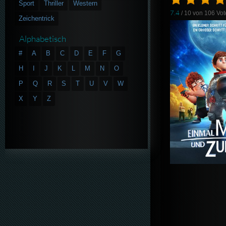
Sport
Thriller
Western
7.4
/ 10 von
106
Vot
Zeichentrick
Alphabetisch
#
A
B
C
D
E
F
G
H
I
J
K
L
M
N
O
P
Q
R
S
T
U
V
W
X
Y
Z