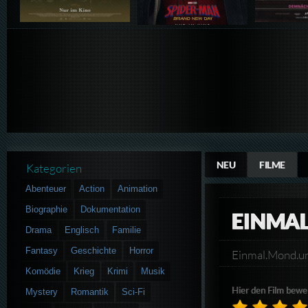
NEU
FILME
Kategorien
Abenteuer
Action
Animation
Biographie
Dokumentation
EINMA
Drama
Englisch
Familie
Fantasy
Geschichte
Horror
Einmal.Mond.u
Komödie
Krieg
Krimi
Musik
Hier den Film bewe
Mystery
Romantik
Sci-Fi