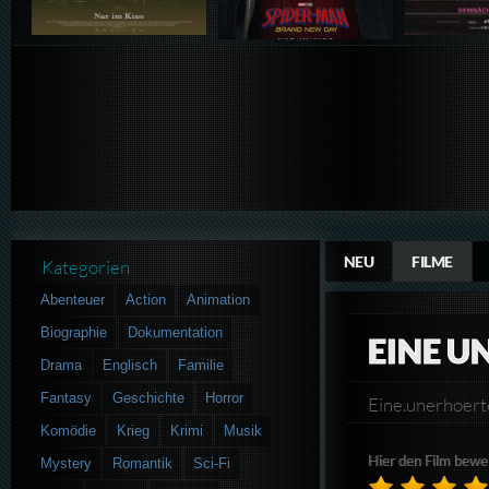
NEU
FILME
Kategorien
Abenteuer
Action
Animation
Biographie
Dokumentation
EINE U
Drama
Englisch
Familie
Fantasy
Geschichte
Horror
Eine.unerhoe
Komödie
Krieg
Krimi
Musik
Hier den Film bewe
Mystery
Romantik
Sci-Fi