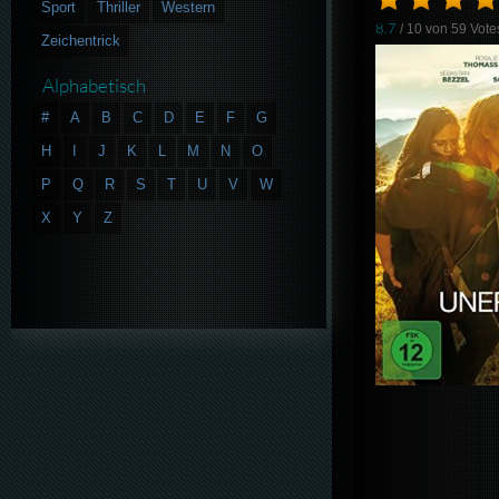
Sport
Thriller
Western
8.7
/ 10 von
59
Vote
Zeichentrick
Alphabetisch
#
A
B
C
D
E
F
G
H
I
J
K
L
M
N
O
P
Q
R
S
T
U
V
W
X
Y
Z