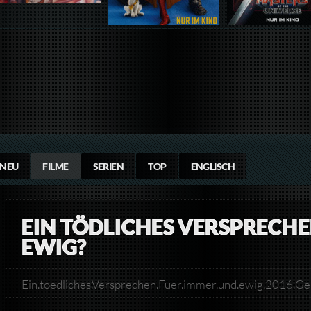
NEU
FILME
SERIEN
TOP
ENGLISCH
EIN TÖDLICHES VERSPRECHE
EWIG?
Ein.toedliches.Versprechen.Fuer.immer.und.ewig.2016