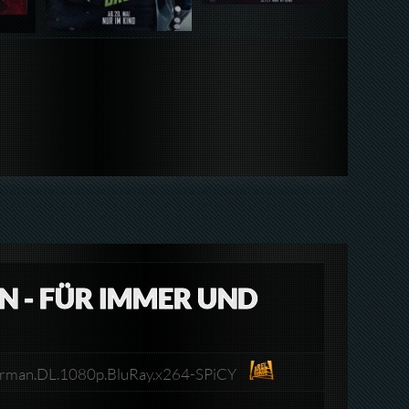
N - FÜR IMMER UND
.German.DL.1080p.BluRay.x264-SPiCY