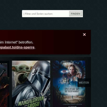
×
m Internet“ betroffen.
lmpalast.to/dns-sperre
.
Details,Play
Details,Play
Deta
WEITER