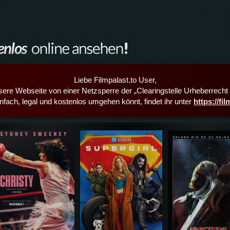
Liebe Filmpalast.to User,
sere Webseite von einer Netzsperre der „Clearingstelle Urheberrecht i
infach, legal und kostenlos umgehen könnt, findet ihr unter
https://fi
Details,Play
Details,Play
Details,Play