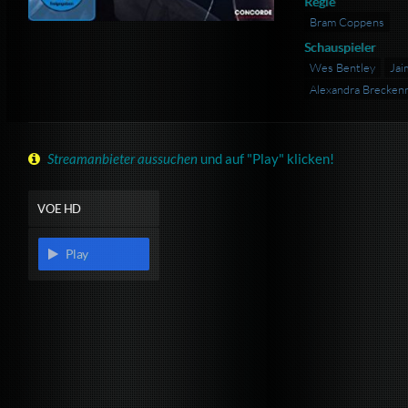
Regie
Bram Coppens
Schauspieler
Wes Bentley
Jai
Alexandra Brecken
Streamanbieter aussuchen
und auf "Play" klicken!
VOE HD
Play