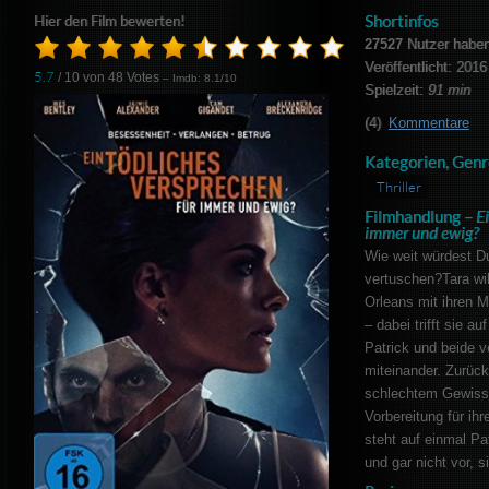
Shortinfos
Hier den Film bewerten!
27527
Nutzer haben
Veröffentlicht: 2016
5.7
/ 10 von
48
Votes
– Imdb: 8.1/10
Spielzeit:
91 min
(4)
Kommentare
Kategorien, Genr
Thriller
Filmhandlung –
Ei
immer und ewig?
Wie weit würdest D
vertuschen?Tara wil
Orleans mit ihren M
– dabei trifft sie 
Patrick und beide v
miteinander. Zurück 
schlechtem Gewissen
Vorbereitung für ih
steht auf einmal Pa
und gar nicht vor, 