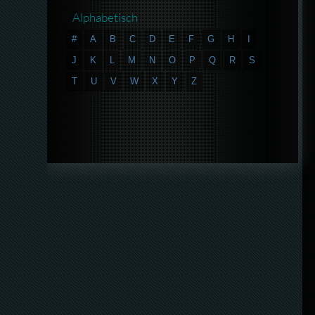
Alphabetisch
#
A
B
C
D
E
F
G
H
I
J
K
L
M
N
O
P
Q
R
S
T
U
V
W
X
Y
Z