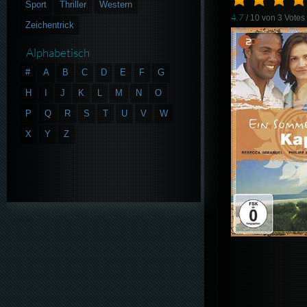
Sport
Thriller
Western
4.7
/ 10 von
3
Votes
Zeichentrick
Alphabetisch
#
A
B
C
D
E
F
G
H
I
J
K
L
M
N
O
P
Q
R
S
T
U
V
W
X
Y
Z