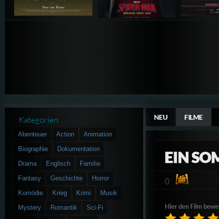
NEU
FILME
Kategorien
Abenteuer
Action
Animation
Biographie
Dokumentation
EIN SO
Drama
Englisch
Familie
Fantasy
Geschichte
Horror
0
Komödie
Krieg
Krimi
Musik
Hier den Film bewe
Mystery
Romantik
Sci-Fi