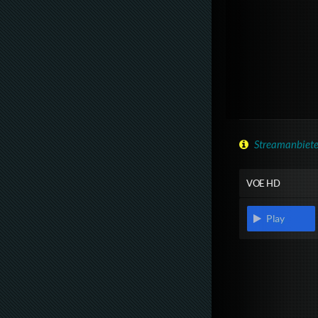
Streamanbiete
VOE HD
Play