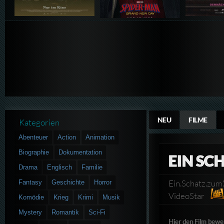
NEU
FILME
Kategorien
Abenteuer
Action
Animation
Biographie
Dokumentation
EIN SC
Drama
Englisch
Familie
Ein.Schatz.zu
Fantasy
Geschichte
Horror
VideoStar
Komödie
Krieg
Krimi
Musik
Mystery
Romantik
Sci-Fi
Hier den Film bewe