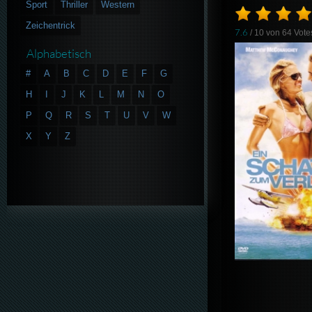
Sport
Thriller
Western
Zeichentrick
7.6
/ 10 von
64
Vote
Alphabetisch
#
A
B
C
D
E
F
G
H
I
J
K
L
M
N
O
P
Q
R
S
T
U
V
W
X
Y
Z