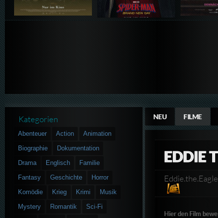
NEU
FILME
Kategorien
Abenteuer
Action
Animation
Biographie
Dokumentation
EDDIE T
Drama
Englisch
Familie
Eddie.the.Eag
Fantasy
Geschichte
Horror
Komödie
Krieg
Krimi
Musik
Mystery
Romantik
Sci-Fi
Hier den Film bewe