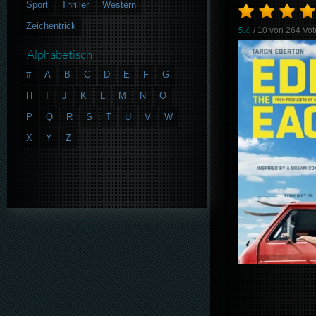
Sport
Thriller
Western
Zeichentrick
5.6
/ 10 von
264
Vot
Alphabetisch
#
A
B
C
D
E
F
G
H
I
J
K
L
M
N
O
P
Q
R
S
T
U
V
W
X
Y
Z