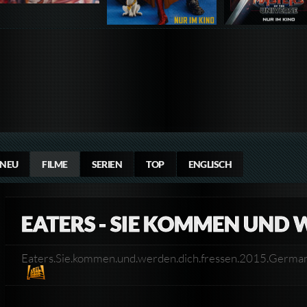
NEU
FILME
SERIEN
TOP
ENGLISCH
EATERS - SIE KOMMEN UND 
Eaters.Sie.kommen.und.werden.dich.fressen.2015.Ge