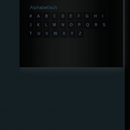
Alphabetisch
#
A
B
C
D
E
F
G
H
I
J
K
L
M
N
O
P
Q
R
S
T
U
V
W
X
Y
Z