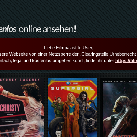
Liebe Filmpalast.to User,
sere Webseite von einer Netzsperre der „Clearingstelle Urheberrecht i
infach, legal und kostenlos umgehen könnt, findet ihr unter
https://fi
Details,Play
Details,Play
Details,Play