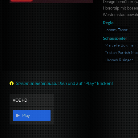
Design bemühter (w
Horrortrip mit böse
Westernstadtbewoh
Regie
Johnny Tabor
Schauspieler
Marcelle Bowman
Tristan Parrish Mo
Hannah Risinger
Streamanbieter aussuchen
und auf "Play" klicken!
VOE HD
Play