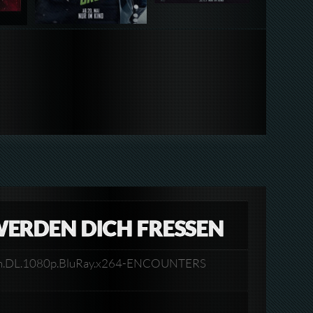
WERDEN DICH FRESSEN
rman.DL.1080p.BluRay.x264-ENCOUNTERS