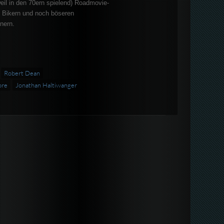
eil in den 70ern spielend) Roadmovie-
n Bikern und noch böseren
nern.
Robert Dean
ore
Jonathan Haltiwanger