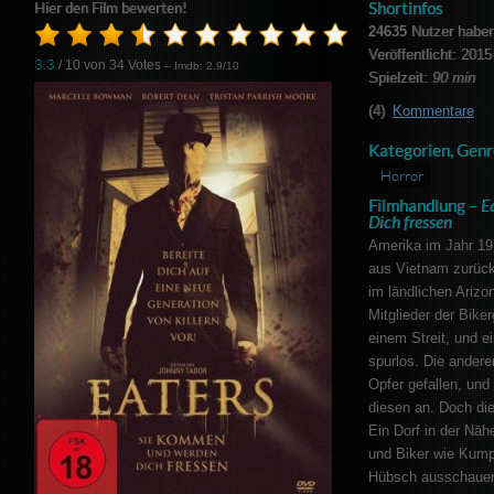
Shortinfos
Hier den Film bewerten!
24635
Nutzer haben
Veröffentlicht: 2015
3.3
/ 10 von
34
Votes
– Imdb: 2.9/10
Spielzeit:
90 min
(4)
Kommentare
Kategorien, Genr
Horror
Filmhandlung –
E
Dich fressen
Amerika im Jahr 197
aus Vietnam zurück
im ländlichen Arizon
Mitglieder der Bik
einem Streit, und e
spurlos. Die ander
Opfer gefallen, und 
diesen an. Doch die
Ein Dorf in der Nähe
und Biker wie Kumpe
Hübsch ausschauend