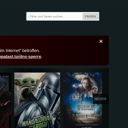
×
m Internet“ betroffen.
lmpalast.to/dns-sperre
.
Details,Play
Details,Play
Deta
WEITER