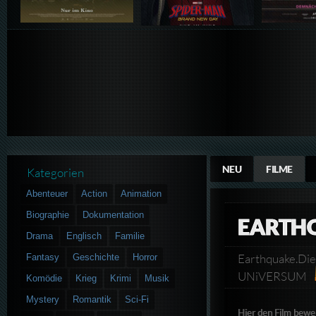
NEU
FILME
Kategorien
Abenteuer
Action
Animation
Biographie
Dokumentation
EARTHQ
Drama
Englisch
Familie
Earthquake.Di
Fantasy
Geschichte
Horror
UNiVERSUM
Komödie
Krieg
Krimi
Musik
Mystery
Romantik
Sci-Fi
Hier den Film bewe