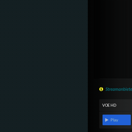
Streamanbiete
VOE HD
Play