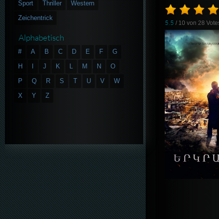
Sport
Thriller
Western
Zeichentrick
5.5
/ 10 von
28
Vote
Alphabetisch
#
A
B
C
D
E
F
G
H
I
J
K
L
M
N
O
P
Q
R
S
T
U
V
W
X
Y
Z