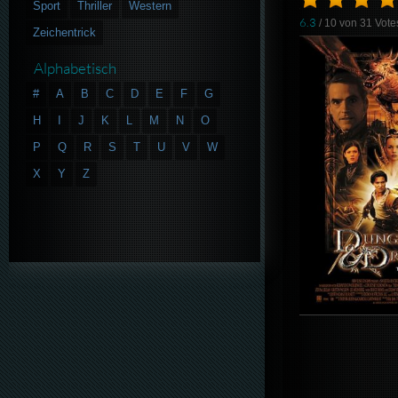
Sport
Thriller
Western
6.3
/ 10 von
31
Vote
Zeichentrick
Alphabetisch
#
A
B
C
D
E
F
G
H
I
J
K
L
M
N
O
P
Q
R
S
T
U
V
W
X
Y
Z