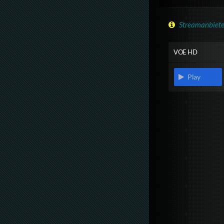
Streamanbiete
VOE HD
Play