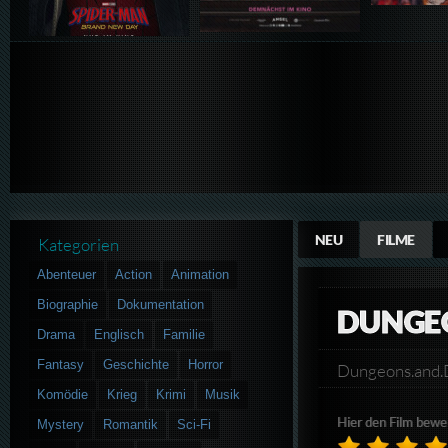
NEU
FILME
Kategorien
Abenteuer
Action
Animation
Biographie
Dokumentation
DUNGE
Drama
Englisch
Familie
Fantasy
Geschichte
Horror
Dungeons.and
Komödie
Krieg
Krimi
Musik
Hier den Film bewe
Mystery
Romantik
Sci-Fi