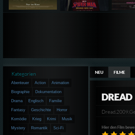
NEU
FILME
Kategorien
Abenteuer
Action
Animation
Biographie
Dokumentation
DREAD
Drama
Englisch
Familie
Fantasy
Geschichte
Horror
Dread.2009.G
Komödie
Krieg
Krimi
Musik
Hier den Film bewe
Mystery
Romantik
Sci-Fi