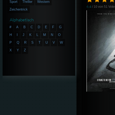
Sport
Thriller
Western
6.4
/ 10 von
51
Vote
Zeichentrick
Alphabetisch
#
A
B
C
D
E
F
G
H
I
J
K
L
M
N
O
P
Q
R
S
T
U
V
W
X
Y
Z