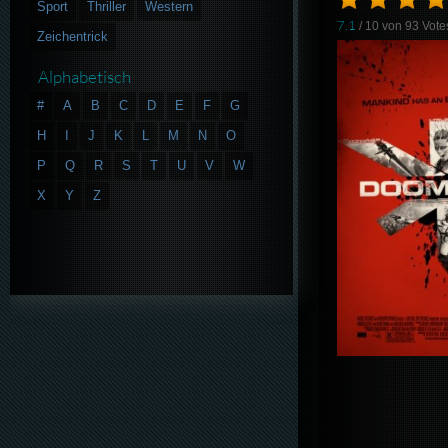
Sport
Thriller
Western
7.1
/ 10 von
93
Vote
Zeichentrick
Alphabetisch
#
A
B
C
D
E
F
G
H
I
J
K
L
M
N
O
P
Q
R
S
T
U
V
W
X
Y
Z