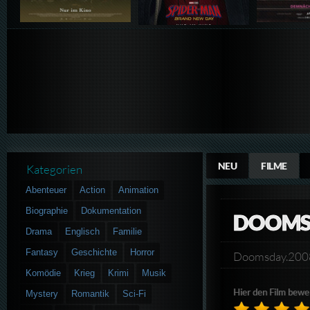
NEU
FILME
Kategorien
Abenteuer
Action
Animation
Biographie
Dokumentation
DOOMSD
Drama
Englisch
Familie
Fantasy
Geschichte
Horror
Doomsday.20
Komödie
Krieg
Krimi
Musik
Hier den Film bewe
Mystery
Romantik
Sci-Fi