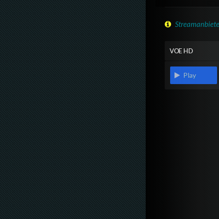
Streamanbiete
VOE HD
Play