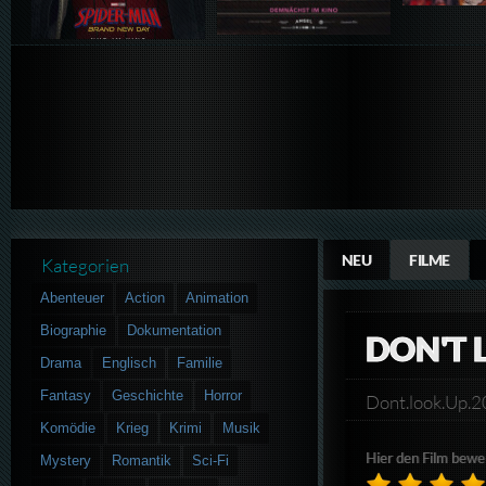
NEU
FILME
Kategorien
Abenteuer
Action
Animation
Biographie
Dokumentation
DON'T 
Drama
Englisch
Familie
Fantasy
Geschichte
Horror
Dont.look.Up.
Komödie
Krieg
Krimi
Musik
Hier den Film bewe
Mystery
Romantik
Sci-Fi