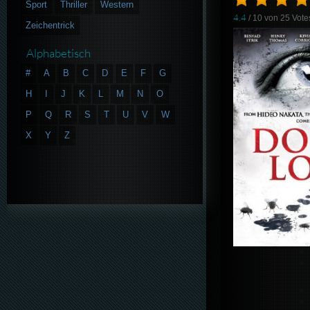
Sport
Thriller
Western
4.4
/ 10 von
25
Vote
Zeichentrick
Alphabetisch
#
A
B
C
D
E
F
G
H
I
J
K
L
M
N
O
P
Q
R
S
T
U
V
W
X
Y
Z