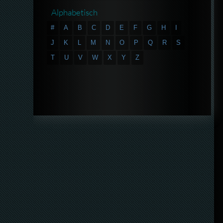
Alphabetisch
#
A
B
C
D
E
F
G
H
I
J
K
L
M
N
O
P
Q
R
S
T
U
V
W
X
Y
Z