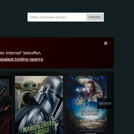
×
m Internet“ betroffen.
lmpalast.to/dns-sperre
.
Details,Play
Details,Play
Deta
WEITER