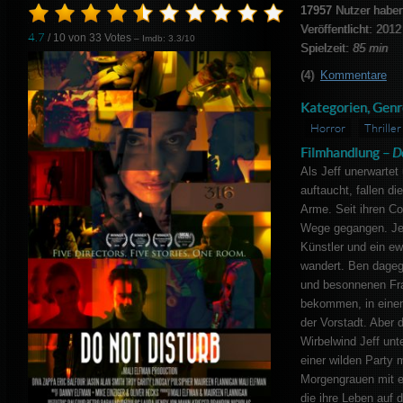
17957
Nutzer haben
Veröffentlicht: 2012
4.7
/ 10 von
33
Votes
– Imdb: 3.3/10
Spielzeit:
85 min
(4)
Kommentare
Kategorien, Genr
Horror
Thriller
Filmhandlung –
D
Als Jeff unerwarte
auftaucht, fallen di
Arme. Seit ihren Co
Wege gegangen. Jeff
Künstler und ein ew
wandert. Ben dageg
und besonnenen Frau
bekommen, in einem
der Vorstadt. Aber 
Wirbelwind Jeff unt
einer wilden Party m
Morgengrauen mit 
die ihre Leben auf d