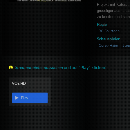
Projekt mit Katerst
gruseliger aus … a
zu kneifen und sich
Regie
BC Fourteen
Schauspieler
Corey Haim
Step
Streamanbieter aussuchen
und auf "Play" klicken!
VOE HD
Play