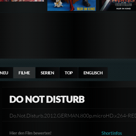
NEU
FILME
SERIEN
TOP
ENGLISCH
DO NOT DISTURB
Do.Not.Disturb.2012.GERMAN.800p.microHD.x264-R
Shortinfos
Hier den Film bewerten!