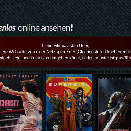
Liebe Filmpalast.to User,
sere Webseite von einer Netzsperre der „Clearingstelle Urheberrecht i
infach, legal und kostenlos umgehen könnt, findet ihr unter
https://fi
Details,Play
Details,Play
Details,Play