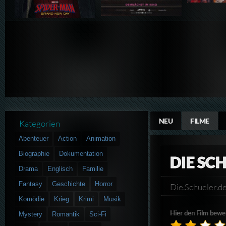
NEU
FILME
Kategorien
Abenteuer
Action
Animation
Biographie
Dokumentation
DIE SC
Drama
Englisch
Familie
Fantasy
Geschichte
Horror
Die.Schueler
Komödie
Krieg
Krimi
Musik
Hier den Film bewe
Mystery
Romantik
Sci-Fi