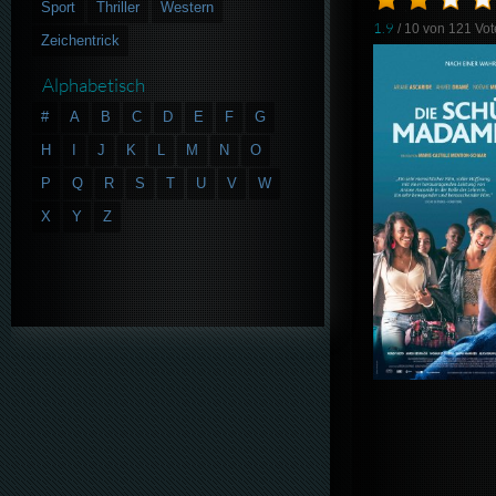
Sport
Thriller
Western
1.9
/ 10 von
121
Vot
Zeichentrick
Alphabetisch
#
A
B
C
D
E
F
G
H
I
J
K
L
M
N
O
P
Q
R
S
T
U
V
W
X
Y
Z