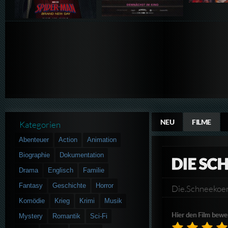
NEU
FILME
Kategorien
Abenteuer
Action
Animation
Biographie
Dokumentation
DIE SC
Drama
Englisch
Familie
Fantasy
Geschichte
Horror
Die.Schneekoe
Komödie
Krieg
Krimi
Musik
Hier den Film bewe
Mystery
Romantik
Sci-Fi