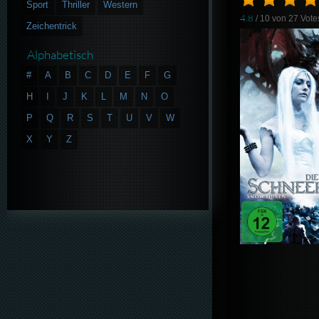
Sport
Thriller
Western
4.8
/ 10 von
27
Vote
Zeichentrick
Alphabetisch
#
A
B
C
D
E
F
G
H
I
J
K
L
M
N
O
P
Q
R
S
T
U
V
W
X
Y
Z