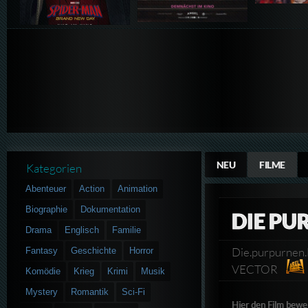
NEU
FILME
Kategorien
Abenteuer
Action
Animation
Biographie
Dokumentation
DIE PU
Drama
Englisch
Familie
Die.purpurnen
Fantasy
Geschichte
Horror
VECTOR
Komödie
Krieg
Krimi
Musik
Mystery
Romantik
Sci-Fi
Hier den Film bewe