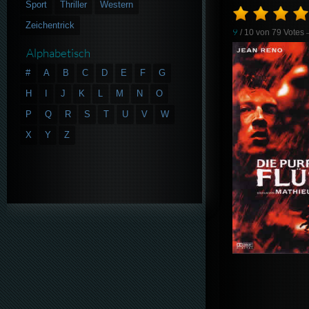
Sport
Thriller
Western
Zeichentrick
9
/ 10 von
79
Votes
Alphabetisch
#
A
B
C
D
E
F
G
H
I
J
K
L
M
N
O
P
Q
R
S
T
U
V
W
X
Y
Z