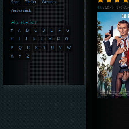
Sport
Thriller
Western
4.8
/ 10 von
370
Vot
Zeichentrick
Alphabetisch
#
A
B
C
D
E
F
G
H
I
J
K
L
M
N
O
P
Q
R
S
T
U
V
W
X
Y
Z