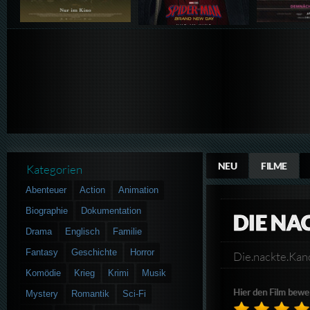
NEU
FILME
Kategorien
Abenteuer
Action
Animation
Biographie
Dokumentation
DIE NA
Drama
Englisch
Familie
Fantasy
Geschichte
Horror
Die.nackte.K
Komödie
Krieg
Krimi
Musik
Hier den Film bewe
Mystery
Romantik
Sci-Fi