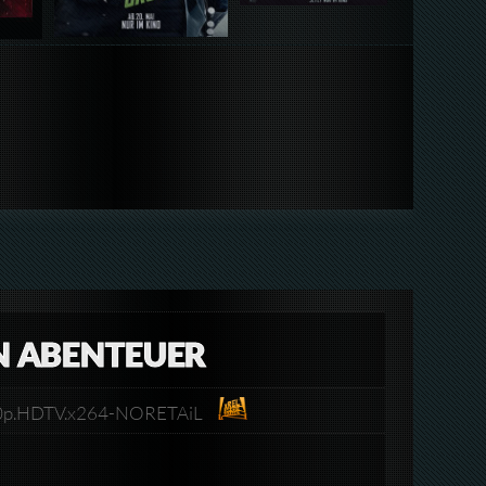
N ABENTEUER
080p.HDTV.x264-NORETAiL