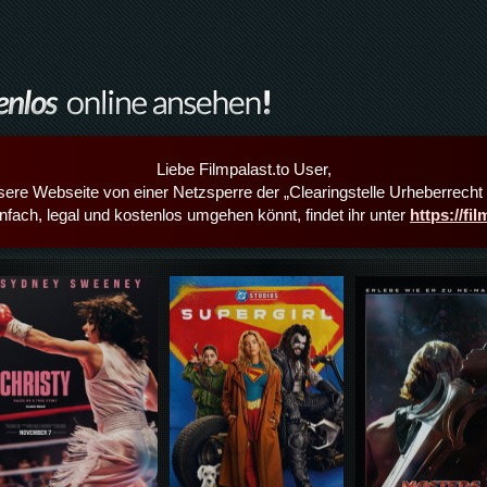
Liebe Filmpalast.to User,
sere Webseite von einer Netzsperre der „Clearingstelle Urheberrecht i
infach, legal und kostenlos umgehen könnt, findet ihr unter
https://fi
Details,Play
Details,Play
Details,Play