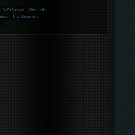
Sofia Carson
Nikki Hahn
honey
Max Gecowets