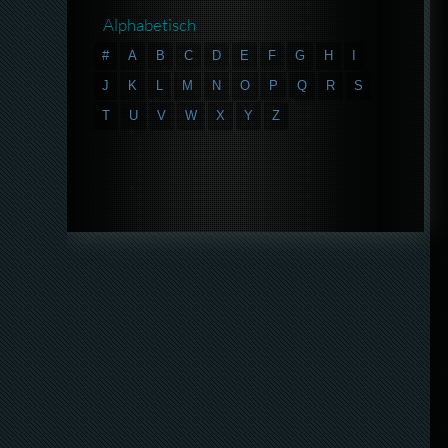
Alphabetisch
#
A
B
C
D
E
F
G
H
I
J
K
L
M
N
O
P
Q
R
S
T
U
V
W
X
Y
Z