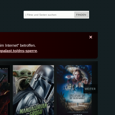
×
m Internet“ betroffen.
lmpalast.to/dns-sperre
.
Details,Play
Details,Play
Deta
WEITER