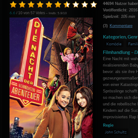
44694
Nutzer haben
Veröffentlicht: 2016
6.6
/ 10 von
57
Votes
– Imdb: 5.9/10
Spielzeit:
105 min
(3)
Kommentare
Kategorien, Genr
Komödie
Famil
Filmhandlung –
D
Eine Nacht mit wah
rivalisierenden Bab
bevor: als sie ihre
gezwungenermaßen 
von einer Katastroph
Sprösslinge schafft
so machen sich die
und die rebellische
Kindern auf die Suc
improvisiertes Rap B
Regie
John Schultz