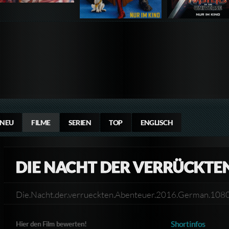
NEU
FILME
SERIEN
TOP
ENGLISCH
DIE NACHT DER VERRÜCKTE
Die.Nacht.der.verrueckten.Abenteuer.2016.German.1
Shortinfos
Hier den Film bewerten!