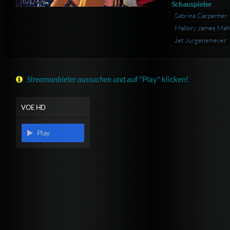
Schauspieler
Sabrina Carpenter
Mallory James Ma
Jet Jurgensmeyer
Streamanbieter aussuchen
und auf "Play" klicken!
VOE HD
Play