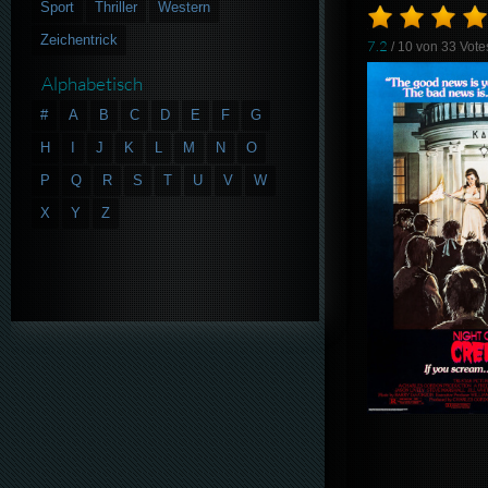
Sport
Thriller
Western
Zeichentrick
7.2
/ 10 von
33
Vote
Alphabetisch
#
A
B
C
D
E
F
G
H
I
J
K
L
M
N
O
P
Q
R
S
T
U
V
W
X
Y
Z