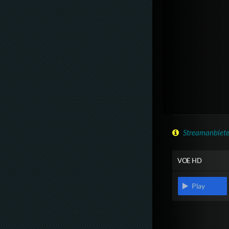
Streamanbiete
VOE HD
Play