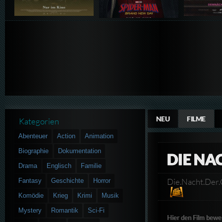
NEU
FILME
Kategorien
Abenteuer
Action
Animation
Biographie
Dokumentation
DIE NA
Drama
Englisch
Familie
Die.Nacht.D
Fantasy
Geschichte
Horror
Komödie
Krieg
Krimi
Musik
Mystery
Romantik
Sci-Fi
Hier den Film bewe