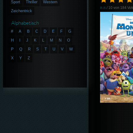
Sport
Thriller
Western
8.8
/ 10 von
184
Vot
Zeichentrick
Alphabetisch
#
A
B
C
D
E
F
G
H
I
J
K
L
M
N
O
P
Q
R
S
T
U
V
W
X
Y
Z