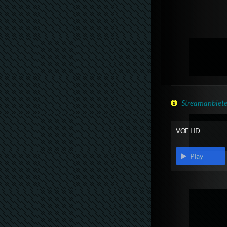
Streamanbiete
VOE HD
Play