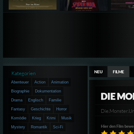
NEU
FILME
Kategorien
Abenteuer
Action
Animation
Biographie
Dokumentation
DIE MO
Drama
Englisch
Familie
Fantasy
Geschichte
Horror
Die.Monster.
Komödie
Krieg
Krimi
Musik
Hier den Film bewe
Mystery
Romantik
Sci-Fi