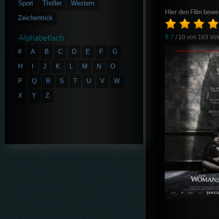
Sport
Thriller
Western
Hier den Film bewe
Zeichentrick
Alphabetisch
5.7
/ 10 von
163
Vot
#
A
B
C
D
E
F
G
H
I
J
K
L
M
N
O
P
Q
R
S
T
U
V
W
X
Y
Z