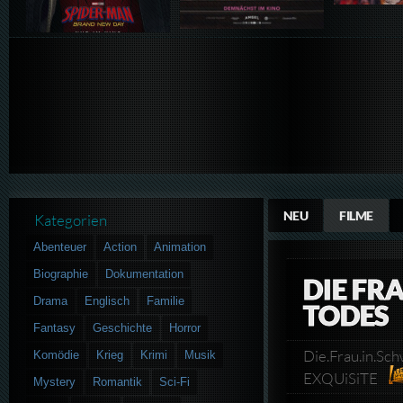
NEU
FILME
Kategorien
Abenteuer
Action
Animation
Biographie
Dokumentation
DIE FR
Drama
Englisch
Familie
TODES
Fantasy
Geschichte
Horror
Die.Frau.in.Sc
Komödie
Krieg
Krimi
Musik
EXQUiSiTE
Mystery
Romantik
Sci-Fi