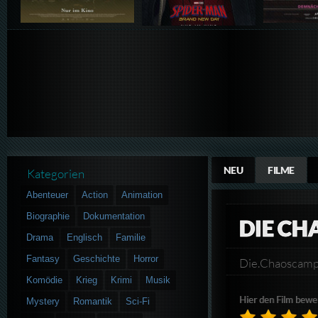
NEU
FILME
Kategorien
Abenteuer
Action
Animation
Biographie
Dokumentation
DIE C
Drama
Englisch
Familie
Fantasy
Geschichte
Horror
Die.Chaoscam
Komödie
Krieg
Krimi
Musik
Hier den Film bewe
Mystery
Romantik
Sci-Fi