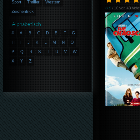
Sport
Thriller
Western
8.6
/ 10 von
43
Vote
Zeichentrick
Alphabetisch
#
A
B
C
D
E
F
G
H
I
J
K
L
M
N
O
P
Q
R
S
T
U
V
W
X
Y
Z