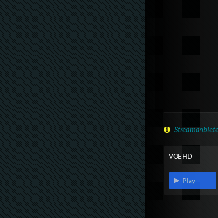
Streamanbiete
VOE HD
Play