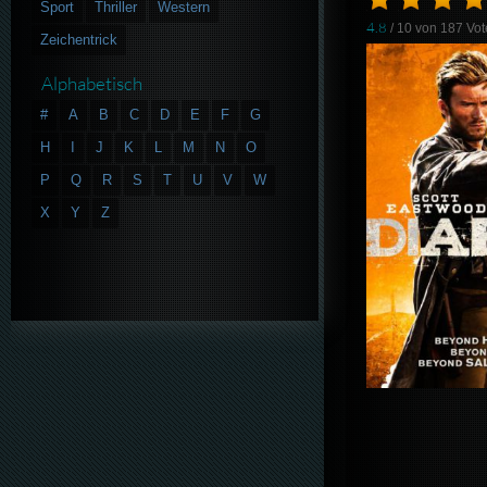
Sport
Thriller
Western
4.8
/ 10 von
187
Vot
Zeichentrick
Alphabetisch
#
A
B
C
D
E
F
G
H
I
J
K
L
M
N
O
P
Q
R
S
T
U
V
W
X
Y
Z