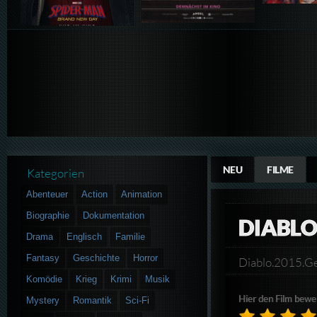
NEU
FILME
Kategorien
Abenteuer
Action
Animation
Biographie
Dokumentation
DIABL
Drama
Englisch
Familie
Fantasy
Geschichte
Horror
Diablo.2015.
Komödie
Krieg
Krimi
Musik
Hier den Film bewe
Mystery
Romantik
Sci-Fi