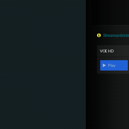
Streamanbiete
VOE HD
Play