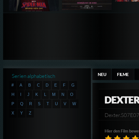
NEU
FILME
Serien alphabetisch
#
A
B
C
D
E
F
G
H
I
J
K
L
M
N
O
DEXTER
P
Q
R
S
T
U
V
W
X
Y
Z
Dexter.S07E0
Hier den Film bewe