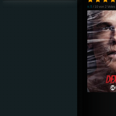
8.5
/ 10 von
2
Votes