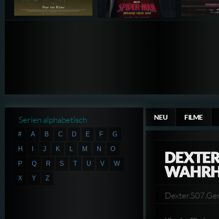
NEU
FILME
Serien alphabetisch
#
A
B
C
D
E
F
G
H
I
J
K
L
M
N
O
DEXTER
P
Q
R
S
T
U
V
W
WAHRH
X
Y
Z
Dexter.S07.G