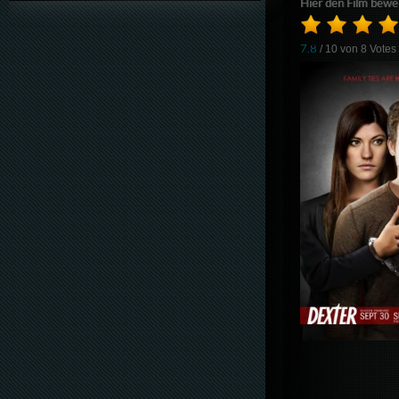
Hier den Film bewe
7.8
/ 10 von
8
Votes