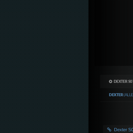
DEXTER S
DEXTER
(ALL
Dexter S0