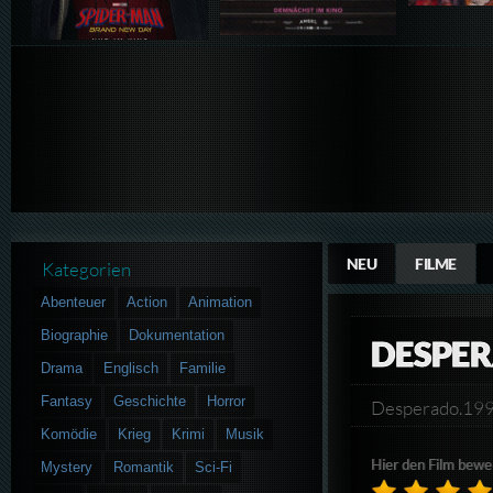
NEU
FILME
Kategorien
Abenteuer
Action
Animation
Biographie
Dokumentation
DESPE
Drama
Englisch
Familie
Fantasy
Geschichte
Horror
Desperado.1
Komödie
Krieg
Krimi
Musik
Hier den Film bewe
Mystery
Romantik
Sci-Fi