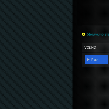
Streamanbiete
VOE HD
Play