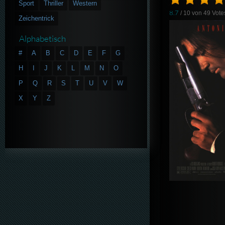
Sport
Thriller
Western
8.7
/ 10 von
49
Vote
Zeichentrick
Alphabetisch
#
A
B
C
D
E
F
G
H
I
J
K
L
M
N
O
P
Q
R
S
T
U
V
W
X
Y
Z