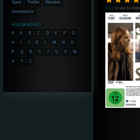
Sport
Thriller
Western
5.2
/ 10 von
11
Vote
Zeichentrick
Alphabetisch
#
A
B
C
D
E
F
G
H
I
J
K
L
M
N
O
P
Q
R
S
T
U
V
W
X
Y
Z