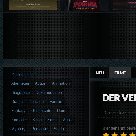
NEU
FILME
Kategorien
Abenteuer
Action
Animation
Biographie
Dokumentation
DER VE
Drama
Englisch
Familie
Fantasy
Geschichte
Horror
Der.verloren
Komödie
Krieg
Krimi
Musik
Hier den Film bewe
Mystery
Romantik
Sci-Fi