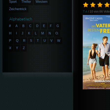
Sport
Thriller
Western
Zeichentrick
7.6
/ 10 von
66
Vote
Alphabetisch
#
A
B
C
D
E
F
G
H
I
J
K
L
M
N
O
P
Q
R
S
T
U
V
W
X
Y
Z