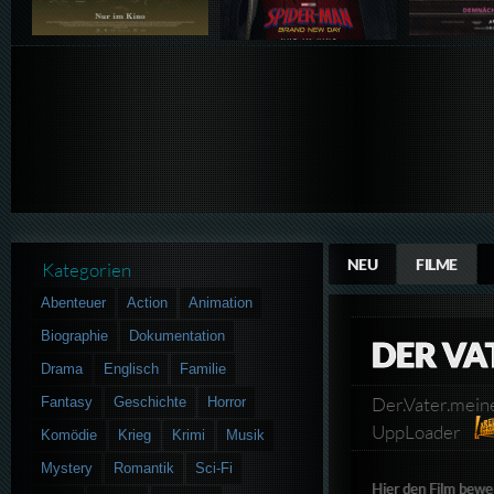
NEU
FILME
Kategorien
Abenteuer
Action
Animation
Biographie
Dokumentation
DER VA
Drama
Englisch
Familie
Der.Vater.mei
Fantasy
Geschichte
Horror
UppLoader
Komödie
Krieg
Krimi
Musik
Mystery
Romantik
Sci-Fi
Hier den Film bewe