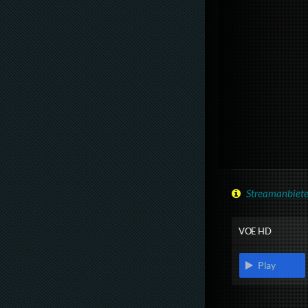
Streamanbiete
VOE HD
Play