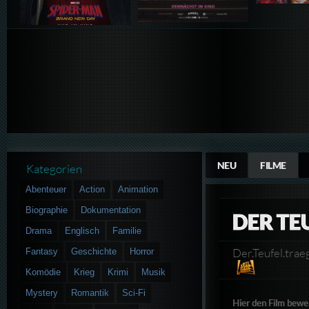
NEU
FILME
Kategorien
Abenteuer
Action
Animation
Biographie
Dokumentation
DER TE
Drama
Englisch
Familie
Der.Teufel.tr
Fantasy
Geschichte
Horror
Komödie
Krieg
Krimi
Musik
Mystery
Romantik
Sci-Fi
Hier den Film bewe