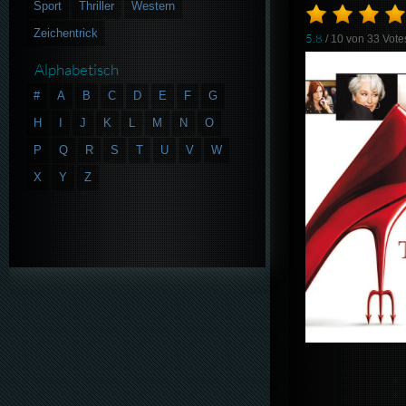
Sport
Thriller
Western
Zeichentrick
5.8
/ 10 von
33
Vote
Alphabetisch
#
A
B
C
D
E
F
G
H
I
J
K
L
M
N
O
P
Q
R
S
T
U
V
W
X
Y
Z