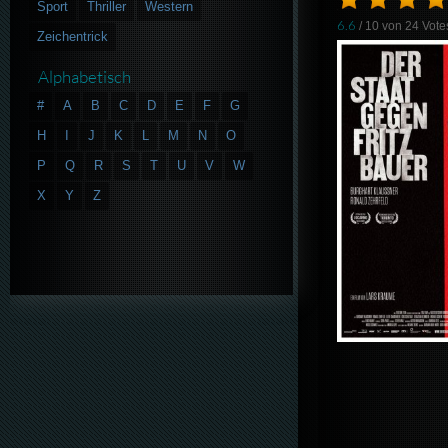
Sport
Thriller
Western
6.6
/ 10 von
24
Vote
Zeichentrick
Alphabetisch
#
A
B
C
D
E
F
G
H
I
J
K
L
M
N
O
P
Q
R
S
T
U
V
W
X
Y
Z