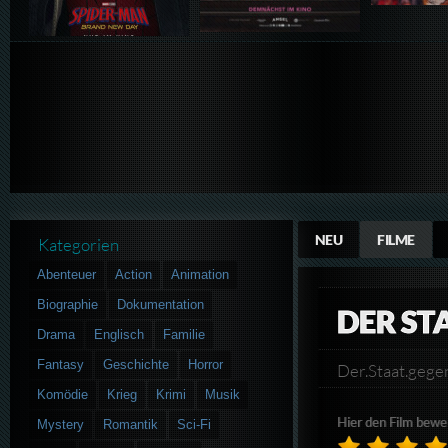
NEU
FILME
Kategorien
Abenteuer
Action
Animation
Biographie
Dokumentation
DER ST
Drama
Englisch
Familie
Fantasy
Geschichte
Horror
Der.Staat.geg
Komödie
Krieg
Krimi
Musik
Hier den Film bewe
Mystery
Romantik
Sci-Fi