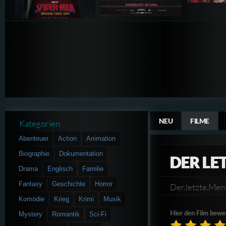
NEU
FILME
Kategorien
Abenteuer
Action
Animation
Biographie
Dokumentation
DER LE
Drama
Englisch
Familie
Fantasy
Geschichte
Horror
Der.letzte.M
Komödie
Krieg
Krimi
Musik
Hier den Film bewe
Mystery
Romantik
Sci-Fi