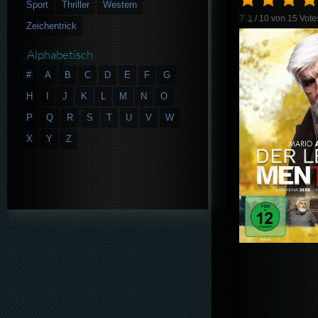
Sport
Thriller
Western
7.1
/ 10 von
15
Vote
Zeichentrick
Alphabetisch
#
A
B
C
D
E
F
G
H
I
J
K
L
M
N
O
P
Q
R
S
T
U
V
W
X
Y
Z