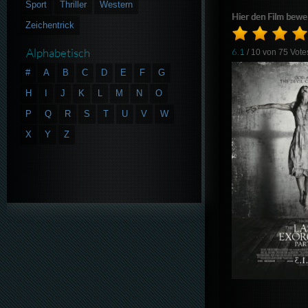
Sport
Thriller
Western
Hier den Film bewe
Zeichentrick
Alphabetisch
6.1
/ 10 von
75
Vote
#
A
B
C
D
E
F
G
H
I
J
K
L
M
N
O
P
Q
R
S
T
U
V
W
X
Y
Z