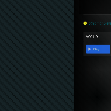
Streamanbiete
VOE HD
Play