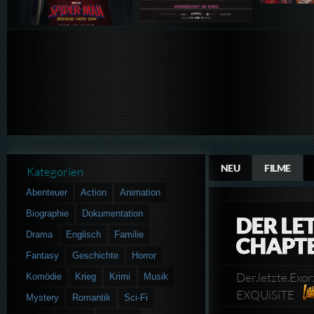
NEU
FILME
Kategorien
Abenteuer
Action
Animation
Biographie
Dokumentation
DER LE
Drama
Englisch
Familie
CHAPT
Fantasy
Geschichte
Horror
Der.letzte.Ex
Komödie
Krieg
Krimi
Musik
EXQUiSiTE
Mystery
Romantik
Sci-Fi